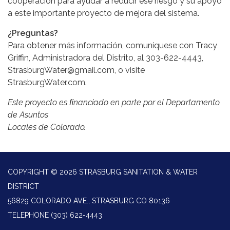
cooperación para ayudar a reducir ese riesgo y su apoyo
a este importante proyecto de mejora del sistema.
¿Preguntas?
Para obtener más información, comuníquese con Tracy
Griffin, Administradora del Distrito, al 303-622-4443,
StrasburgWater@gmail.com, o visite
StrasburgWater.com.
Este proyecto es ﬁnanciado en parte por el Departamento
de Asuntos
Locales de Colorado.
COPYRIGHT © 2026 STRASBURG SANITATION & WATER
DISTRICT
56829 COLORADO AVE., STRASBURG CO 80136
TELEPHONE
(303) 622-4443